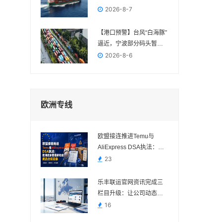
FBA交付节点
2026-8-7
【港口预警】台风“白海豚”
逼近，宁波部分码头暂停
作业，近期出货请提前规
2026-8-6
划
欧洲专线
欧盟接连推进Temu与
AliExpress DSA执法：欧
洲卖家要重新检查商品合
23
规链条
乐丰联运官网资讯完成三
栏目升级：让公司动态、
电商政策与物流变化各归
16
其位