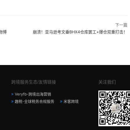
下一篇
”物博
崩溃！亚马逊考文垂BHX4仓库罢工+爆仓双重打击！
跨境服务生态/友情链接
关注我们
Veryfb-跨境出海营销
趣税-全球税务合规服务
米客跨境