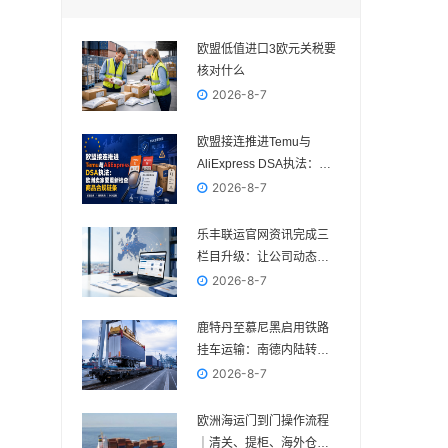
欧盟低值进口3欧元关税要
核对什么
2026-8-7
欧盟接连推进Temu与
AliExpress DSA执法：欧
洲卖家要重新检查商品合
2026-8-7
规链条
乐丰联运官网资讯完成三
栏目升级：让公司动态、
电商政策与物流变化各归
2026-8-7
其位
鹿特丹至慕尼黑启用铁路
挂车运输：南德内陆转运
多一种组合方案
2026-8-7
欧洲海运门到门操作流程
｜清关、提柜、海外仓与