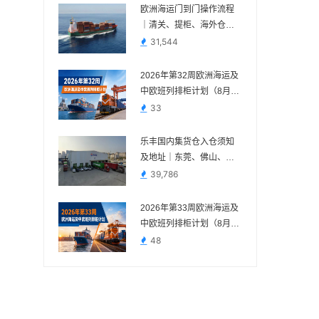
欧洲海运门到门操作流程
｜清关、提柜、海外仓与
FBA交付节点
31,544
2026年第32周欧洲海运及
中欧班列排柜计划（8月3
日—8月9日）
33
乐丰国内集货仓入仓须知
及地址｜东莞、佛山、义
乌、苏州、宁波
39,786
2026年第33周欧洲海运及
中欧班列排柜计划（8月10
日—8月16日）
48