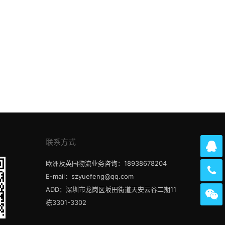
联系方式
欧洲及英国物流业务咨询：18938678204
E-mail：szyuefeng@qq.com
ADD：深圳市龙岗区坂田街道天安云谷二期11
栋3301-3302