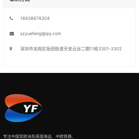
18938678204
szyuefeng@qq.com
深圳市龙岗区坂田街道天安云谷二期11栋3301-3302
专注中国至欧洲及英国海运、中欧铁路、