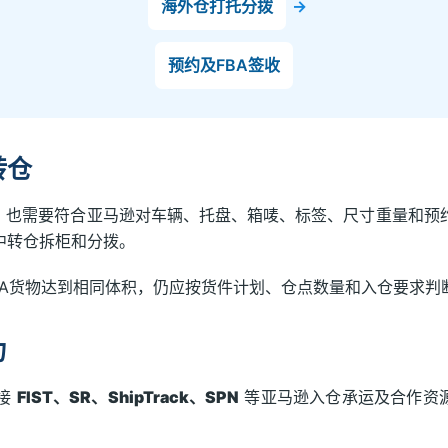
海外仓打托分拨
→
预约及FBA签收
转仓
量，也需要符合亚马逊对车辆、托盘、箱唛、标签、尺寸重量和预
中转仓拆柜和分拨。
BA货物达到相同体积，仍应按货件计划、仓点数量和入仓要求判
力
对接
FIST、SR、ShipTrack、SPN
等亚马逊入仓承运及合作资源