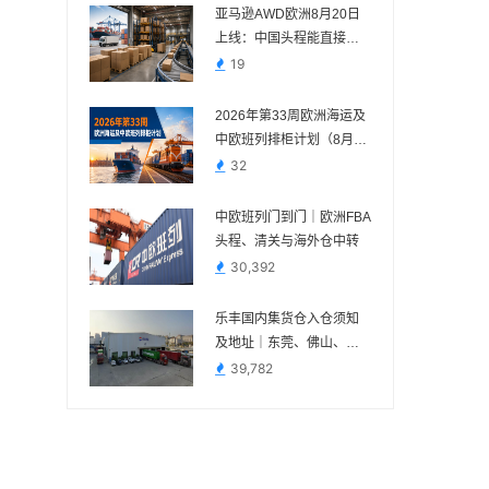
亚马逊AWD欧洲8月20日
上线：中国头程能直接送
吗？
19
2026年第33周欧洲海运及
中欧班列排柜计划（8月10
日—8月16日）
32
中欧班列门到门｜欧洲FBA
头程、清关与海外仓中转
30,392
乐丰国内集货仓入仓须知
及地址｜东莞、佛山、义
乌、苏州、宁波
39,782