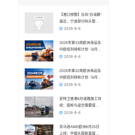
【港口预警】台风“白海豚”
逼近，宁波部分码头暂停
作业，近期出货请提前规
2026-8-6
划
2026年第33周欧洲海运及
中欧班列排柜计划（8月10
日—8月16日）
2026-8-6
2026年第32周欧洲海运及
中欧班列排柜计划（8月3
日—8月9日）
2026-8-6
安特卫普港8月道路施工持
续：提柜与返空需要提前
核对路线
2026-8-6
亚马逊AWD欧洲8月20日
上线：中国头程能直接送