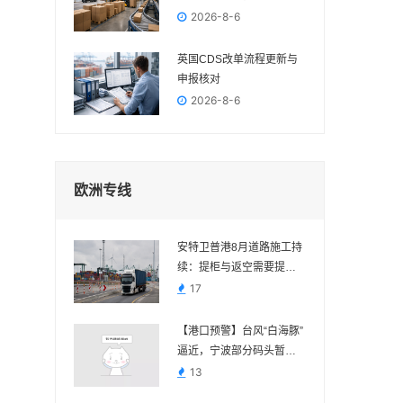
吗？
2026-8-6
英国CDS改单流程更新与
申报核对
2026-8-6
欧洲专线
安特卫普港8月道路施工持
续：提柜与返空需要提前
核对路线
17
【港口预警】台风“白海豚”
逼近，宁波部分码头暂停
作业，近期出货请提前规
13
划