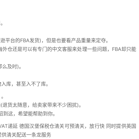
用。
逊平台的FBA发货)，但是也要看产品重量来定夺。
外仓还是可以有专门的中文客服来处理一些问题，FBA却只能
么及时)。
物入库，甚至入不了库。
 。
通(退货太随意，给卖家带来不少困扰)。
就介绍到这，希望能帮助到你。
AT递延 德国汉堡保税仓清关可预清关，放行快 同时提供英国
家提供清关配送一条龙服务