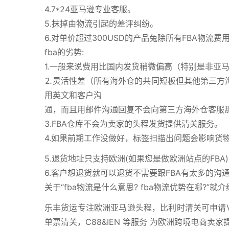
4.7*24亚马逊专业客服。
5.抹掉由物流引起的差评纠纷。
6.对单价超过300USD的产品兔除所有FBA物流费
fba的劣势:
1.一般来说费用比国内发货稍微偏高（特别是非亚马
⒉灵活性差（所有海外仓的共同短板但其他第三方海
用英文和客户沟
通，而且用邮件沟通回复不会向第三方海外仓客服那
3.FBA仓库不会为卖家的头程发货提供清关服务。
4.如果前期工作没做好，标签扫描出问题会影响货
5.退货地址只支持欧洲(如果您是做欧洲站点的FBA)
6.客户想退货就可以退货不需要跟FBA有太多的沟
关于“fba物流是什么意思? fba物流优势在哪?”
乐丰货运专注欧洲亚马逊头程，比利时清关可申请V
单票清关，C88&IEN 等服务 为欧洲跨境电商卖