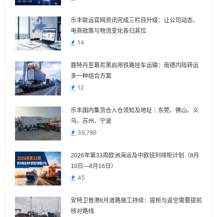
乐丰联运官网资讯完成三栏目升级：让公司动态、
电商政策与物流变化各归其位
14
鹿特丹至慕尼黑启用铁路挂车运输：南德内陆转运
多一种组合方案
12
乐丰国内集货仓入仓须知及地址｜东莞、佛山、义
乌、苏州、宁波
39,786
2026年第33周欧洲海运及中欧班列排柜计划（8月
10日—8月16日）
45
安特卫普港8月道路施工持续：提柜与返空需要提前
核对路线