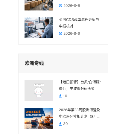
吗？
2026-8-6
英国CDS改单流程更新与
申报核对
2026-8-6
欧洲专线
【港口预警】台风“白海豚”
逼近，宁波部分码头暂停
作业，近期出货请提前规
10
划
2026年第33周欧洲海运及
中欧班列排柜计划（8月10
日—8月16日）
30