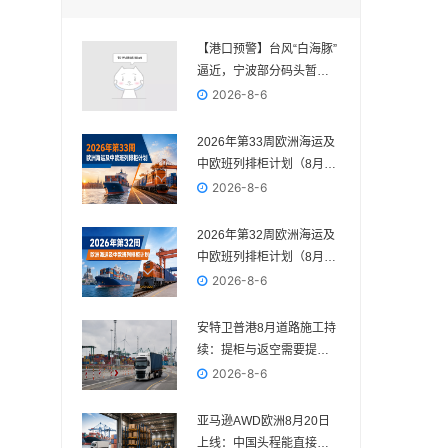
【港口预警】台风“白海豚”
逼近，宁波部分码头暂停
作业，近期出货请提前规
2026-8-6
划
2026年第33周欧洲海运及
中欧班列排柜计划（8月10
日—8月16日）
2026-8-6
2026年第32周欧洲海运及
中欧班列排柜计划（8月3
日—8月9日）
2026-8-6
安特卫普港8月道路施工持
续：提柜与返空需要提前
核对路线
2026-8-6
亚马逊AWD欧洲8月20日
上线：中国头程能直接送