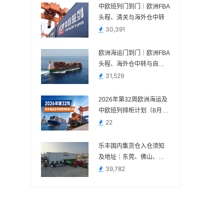
中欧班列门到门｜欧洲FBA
头程、清关与海外仓中转
30,391
欧洲海运门到门｜欧洲FBA
头程、海外仓中转与自税
清关
31,529
2026年第32周欧洲海运及
中欧班列排柜计划（8月3
日—8月9日）
22
乐丰国内集货仓入仓须知
及地址｜东莞、佛山、义
乌、苏州、宁波
39,782