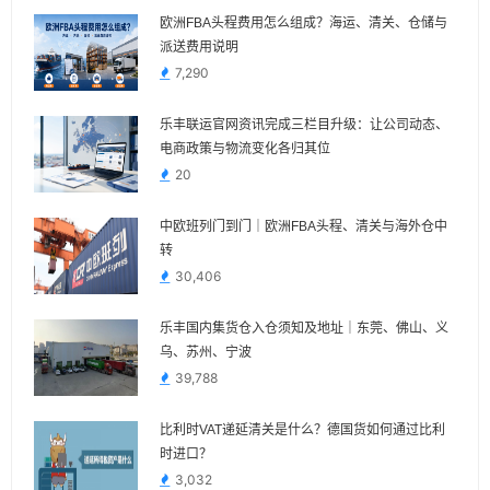
欧洲FBA头程费用怎么组成？海运、清关、仓储与
派送费用说明
7,290
乐丰联运官网资讯完成三栏目升级：让公司动态、
电商政策与物流变化各归其位
20
中欧班列门到门｜欧洲FBA头程、清关与海外仓中
转
30,406
乐丰国内集货仓入仓须知及地址｜东莞、佛山、义
乌、苏州、宁波
39,788
比利时VAT递延清关是什么？德国货如何通过比利
时进口？
3,032