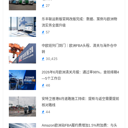
27
乐丰联运新版官网改版完成：数据、案例与欧洲物
流实务全面升级
57
中欧班列门到门｜欧洲FBA头程、清关与海外仓中
转
30,425
2026年6月欧洲清关月报：通过率98%，查验排期4
—5个工作日
46
安特卫普港8月道路施工持续：提柜与返空需要提前
核对路线
44
Amazon欧洲站FBA履约费增加1.5%附加费：与头