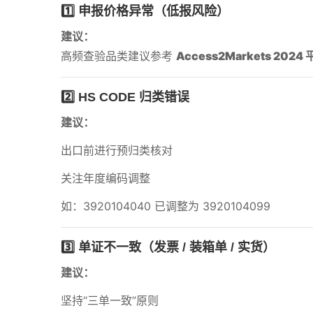
1️⃣ 申报价格异常（低报风险）
建议：
高频查验品类建议参考
Access2Markets 20
2️⃣ HS CODE 归类错误
建议：
出口前进行预归类核对
关注年度编码调整
如：3920104040 已调整为 3920104099
3️⃣ 单证不一致（发票 / 装箱单 / 实货）
建议：
坚持“三单一致”原则