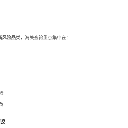
高风险品类
，海关查验重点集中在：
险
负
议