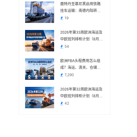
鹿特丹至慕尼黑启用铁路
挂车运输：南德内陆转运
多一种组合方案
19
2026年第33周欧洲海运及
中欧班列排柜计划（8月10
日—8月16日）
54
欧洲FBA头程费用怎么组
成？海运、清关、仓储与
派送费用说明
7,290
2026年第32周欧洲海运及
中欧班列排柜计划（8月3
日—8月9日）
42