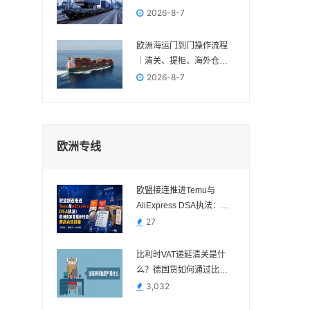
多一种组合方案
2026-8-7
欧洲海运门到门操作流程
｜清关、提柜、海外仓与
FBA交付节点
2026-8-7
欧洲专线
欧盟接连推进Temu与
AliExpress DSA执法：欧
洲卖家要重新检查商品合
27
规链条
比利时VAT递延清关是什
么？德国货如何通过比利
时进口？
3,032