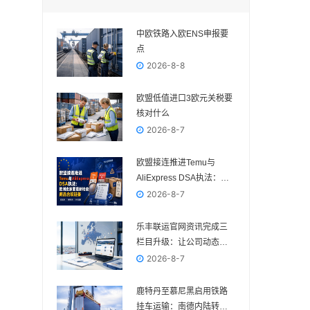
中欧铁路入欧ENS申报要
点
2026-8-8
欧盟低值进口3欧元关税要
核对什么
2026-8-7
欧盟接连推进Temu与
AliExpress DSA执法：欧
洲卖家要重新检查商品合
2026-8-7
规链条
乐丰联运官网资讯完成三
栏目升级：让公司动态、
电商政策与物流变化各归
2026-8-7
其位
鹿特丹至慕尼黑启用铁路
挂车运输：南德内陆转运