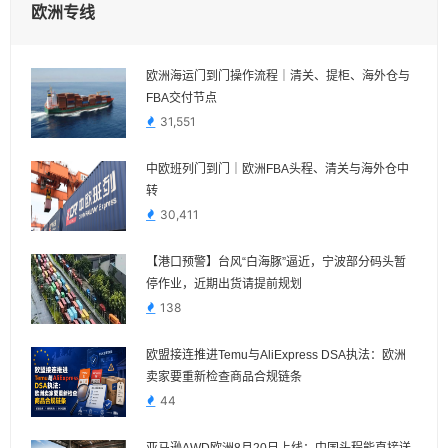
欧洲专线
欧洲海运门到门操作流程｜清关、提柜、海外仓与
FBA交付节点
31,551
中欧班列门到门｜欧洲FBA头程、清关与海外仓中
转
30,411
【港口预警】台风“白海豚”逼近，宁波部分码头暂
停作业，近期出货请提前规划
138
欧盟接连推进Temu与AliExpress DSA执法：欧洲
卖家要重新检查商品合规链条
44
亚马逊AWD欧洲8月20日上线：中国头程能直接送