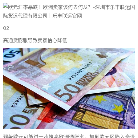
02
高通货膨胀导致卖家信心降低
弱势欧元可能进一步推高欧洲通胀率，加剧欧元区陷入衰退