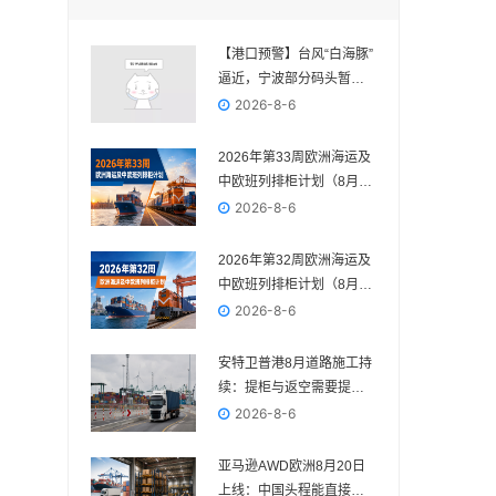
【港口预警】台风“白海豚”
逼近，宁波部分码头暂停
作业，近期出货请提前规
2026-8-6
划
2026年第33周欧洲海运及
中欧班列排柜计划（8月10
日—8月16日）
2026-8-6
2026年第32周欧洲海运及
中欧班列排柜计划（8月3
日—8月9日）
2026-8-6
安特卫普港8月道路施工持
续：提柜与返空需要提前
核对路线
2026-8-6
亚马逊AWD欧洲8月20日
上线：中国头程能直接送