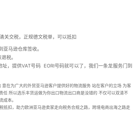
进行清关交税，正规德文税单，可以抵扣
到亚马逊仓库签收。
账退税。
址，提供VAT号码 EORI号码就可以了，我们一条龙服务门到
 意在为广大的外贸亚马逊客户提供好的物流服务 站在客户的立场 为客
责任 所以选乐丰货运做为你出口物流出口商是没错的 不仅可以双清不
流成本。
以退税抵扣，助力欧洲亚马逊卖家走向税务合规之路，跨境电商出海之路走