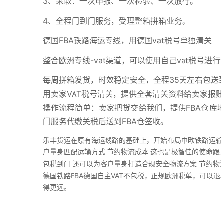
3、采取：一次申报、一次检验、一次放行。
4、全程门到门服务，受理整箱拼箱业务。
德国FBA铁路海运专线，用德国vat税号单独清关
整合欧洲专线-vat渠道，可以使用自己vat税号
每周拼箱发货，时效稳定安全，全程35天左右包送
用卖家VAT税号清关，提供全套清关资料给卖家报
操作流程简单：卖家把货交给我们，提供FBA仓库地
门服务代缴关税后送到FBA仓签收。
乐丰货运在原有海运线路的基础上，开始布局中欧铁路运输
户量身匹配运输方式 节约物流成本 这也是极智佳的使命跟
包税到门 还可以为客户量身打造合规安全物流方案 节约物
德国铁路FBA德国自主VAT不包税，正规欧洲税单，可
得更远。