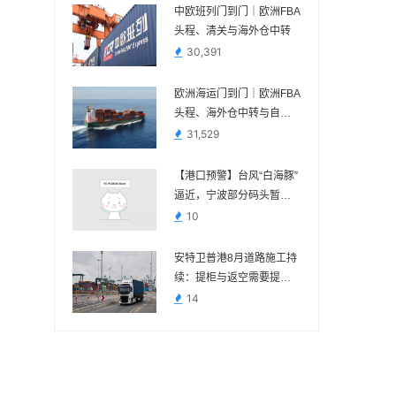
中欧班列门到门｜欧洲FBA
头程、清关与海外仓中转
30,391
欧洲海运门到门｜欧洲FBA
头程、海外仓中转与自税
清关
31,529
【港口预警】台风“白海豚”
逼近，宁波部分码头暂停
作业，近期出货请提前规
10
划
安特卫普港8月道路施工持
续：提柜与返空需要提前
核对路线
14