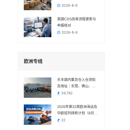
吗？
2026-8-6
英国CDS改单流程更新与
申报核对
2026-8-6
欧洲专线
乐丰国内集货仓入仓须知
及地址｜东莞、佛山、义
乌、苏州、宁波
39,782
2026年第32周欧洲海运及
中欧班列排柜计划（8月3
日—8月9日）
22