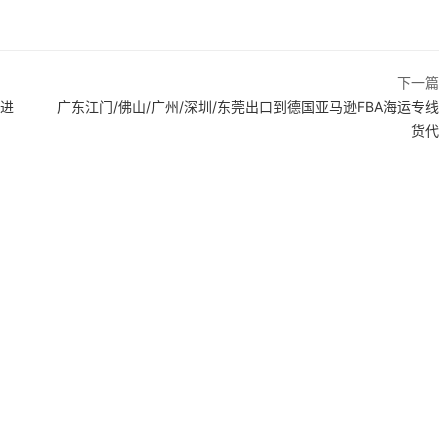
下一篇
利进
广东江门/佛山/广州/深圳/东莞出口到德国亚马逊FBA海运专线
货代