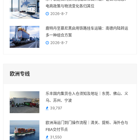
电商政策与物流变化各归其位
2026-8-7
鹿特丹至慕尼黑启用铁路挂车运输：南德内陆转运
多一种组合方案
2026-8-7
欧洲专线
乐丰国内集货仓入仓须知及地址｜东莞、佛山、义
乌、苏州、宁波
39,797
欧洲海运门到门操作流程｜清关、提柜、海外仓与
FBA交付节点
31,550