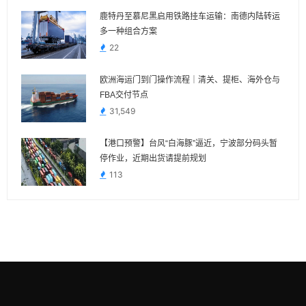
鹿特丹至慕尼黑启用铁路挂车运输：南德内陆转运
多一种组合方案
22
欧洲海运门到门操作流程｜清关、提柜、海外仓与
FBA交付节点
31,549
【港口预警】台风“白海豚”逼近，宁波部分码头暂
停作业，近期出货请提前规划
113