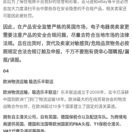
此后为了保住电商平台良好的信誉和形象，亚马逊和eBay等平台必然
会加大力度清扫平台中那些存在安全隐患的不合规产品，相关卖家还
可能因此被处罚。
因此，在产品安全监管严格的英国市场，电子电器类卖家更
需要注意产品的安全合规问题，尽量去符合当地市场的法律
法规。且在出货时，货代及卖家对敏感货/危险品货物务必按
照规定合法合规订舱及申报，千万不要抱有侥幸心理瞒报/漏
报/误报。
04
欧洲物流运输 稳选乐丰联运
欧洲物流运输，稳选乐丰联运！
乐丰联运成立于2006年，迄今已深耕
中国到欧洲“门到门”物流运输18年。欧洲最大的在线贸易协会的物流
战略合作伙伴，在欧洲超过10多个国家建立了固定的清关渠道。​
拥有自主清关公司，自有英国、德国保税仓以及配送车队。为跨境电
商提供英国、德国和法国等欧洲国家的FBA头程、T1保税仓清关、
VAT代缴及递延等服务。