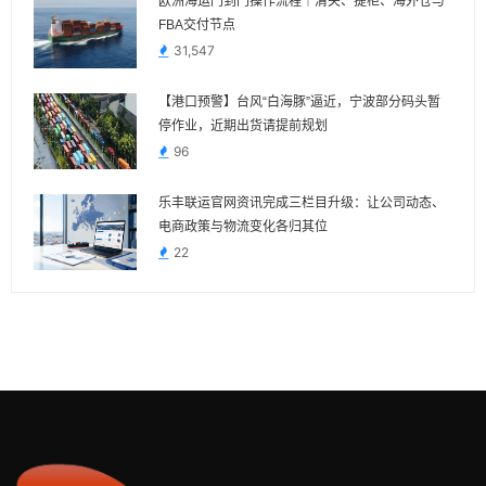
欧洲海运门到门操作流程｜清关、提柜、海外仓与
FBA交付节点
31,547
【港口预警】台风“白海豚”逼近，宁波部分码头暂
停作业，近期出货请提前规划
96
乐丰联运官网资讯完成三栏目升级：让公司动态、
电商政策与物流变化各归其位
22