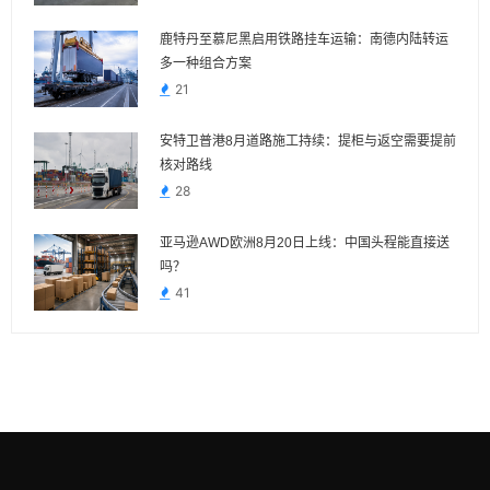
鹿特丹至慕尼黑启用铁路挂车运输：南德内陆转运
多一种组合方案
21
安特卫普港8月道路施工持续：提柜与返空需要提前
核对路线
28
亚马逊AWD欧洲8月20日上线：中国头程能直接送
吗？
41