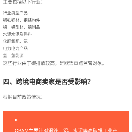
主要包括以下行业：
行业
典型产品
钢铁
钢材、钢结构件
铝
铝型材、铝制品
水泥
水泥及熟料
化肥
氮肥、氨
电力
电力产品
氢
氢能源
这些行业由于碳排放较高，是欧盟重点监管对象。
四、跨境电商卖家是否受影响？
根据目前政策情况：
CBAM主要针对钢铁、铝、水泥等高碳排工业产