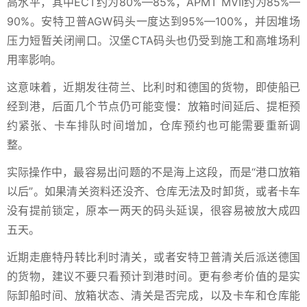
高水平，其中ECT约为80%—85%，APMT MVII约为85%—
90%。安特卫普AGW码头一度达到95%—100%，并因堆场
压力短暂关闭闸口。汉堡CTA码头也仍受到施工和高堆场利
用率影响。
这意味着，近期发往荷兰、比利时和德国的货物，即使船已
经到港，后面几个节点仍可能变慢：放箱时间延后、提柜预
约紧张、卡车排队时间增加，仓库预约也可能需要重新调
整。
实际操作中，最容易出问题的不是海上这段，而是“港口放箱
以后”。如果清关资料还没齐、仓库无法及时卸货，或者卡车
没有提前锁定，原本一两天的码头延误，很容易被放大成四
五天。
近期走鹿特丹转比利时清关，或者安特卫普清关后派送德国
的货物，建议不要只看预计到港时间。更有参考价值的是实
际卸船时间、放箱状态、清关是否完成，以及卡车和仓库能