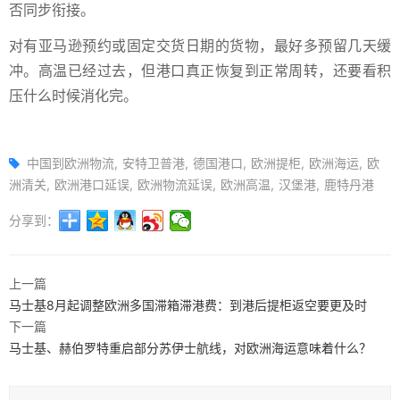
否同步衔接。
对有亚马逊预约或固定交货日期的货物，最好多预留几天缓
冲。高温已经过去，但港口真正恢复到正常周转，还要看积
压什么时候消化完。
中国到欧洲物流
安特卫普港
德国港口
欧洲提柜
欧洲海运
欧
洲清关
欧洲港口延误
欧洲物流延误
欧洲高温
汉堡港
鹿特丹港
分享到：
上一篇
马士基8月起调整欧洲多国滞箱滞港费：到港后提柜返空要更及时
下一篇
马士基、赫伯罗特重启部分苏伊士航线，对欧洲海运意味着什么？