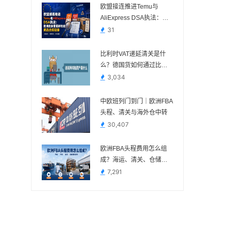
欧盟接连推进Temu与
AliExpress DSA执法：欧
洲卖家要重新检查商品合
31
规链条
比利时VAT递延清关是什
么？德国货如何通过比利
时进口？
3,034
中欧班列门到门｜欧洲FBA
头程、清关与海外仓中转
30,407
欧洲FBA头程费用怎么组
成？海运、清关、仓储与
派送费用说明
7,291