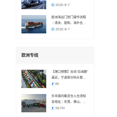
多一种组合方案
2026-8-7
欧洲海运门到门操作流程
｜清关、提柜、海外仓与
FBA交付节点
2026-8-7
欧洲专线
【港口预警】台风“白海豚”
逼近，宁波部分码头暂停
作业，近期出货请提前规
99
划
乐丰国内集货仓入仓须知
及地址｜东莞、佛山、义
乌、苏州、宁波
39,791