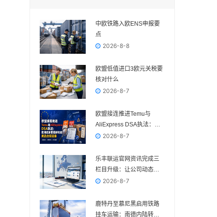
中欧铁路入欧ENS申报要
点
2026-8-8
欧盟低值进口3欧元关税要
核对什么
2026-8-7
欧盟接连推进Temu与
AliExpress DSA执法：欧
洲卖家要重新检查商品合
2026-8-7
规链条
乐丰联运官网资讯完成三
栏目升级：让公司动态、
电商政策与物流变化各归
2026-8-7
其位
鹿特丹至慕尼黑启用铁路
挂车运输：南德内陆转运